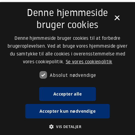
Denne hjemmeside
×
bruger cookies
Denne hjemmeside bruger cookies til at forbedre
brugeroplevelsen. Ved at bruge vores hjemmeside giver
du samtykke til alle cookies i overensstemmelse med
vores cookiepolitik.
Se vores cookiepolitik
Dansk Universitetspædagogisk Tidsskrift
Absolut nødvendige
Nyeste udgave
Accepter alle
Accepter kun nødvendige
VIS DETALJER