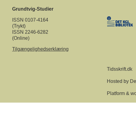
Grundtvig-Studier
ISSN 0107-4164
(Trykt)
ISSN 2246-6282
(Online)
Tilgængelighedserklæring