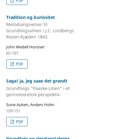
PDF
Tradition og kuriositet
Melodiangivelser til
Grundtvigsalmer i J.C. Lindbergs
Rosen-Kjæden 1843
John Wedell Horsner
65-107
PDF
Saga! ja, jeg saae det grandt
Grundtvigs “Paaske-Lilien” i et
genreteoretisk perspektiv
Sune Auken, Anders Holm
109-151
PDF
Grundtvig og rigsdagstalerne