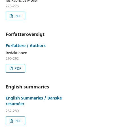
Jes Fabricius Møller
275-276
PDF
Forfatteroversigt
Forfattere / Authors
Redaktionen
290-292
PDF
English summaries
English Summaries / Danske
resuméer
282-289
PDF