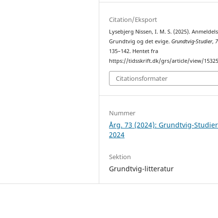
Citation/Eksport
Lysebjerg Nissen, I. M. S. (2025). Anmeldels
Grundtvig og det evige.
Grundtvig-Studier
,
135–142. Hentet fra
https://tidsskrift.dk/grs/article/view/1532
Citationsformater
Nummer
Årg. 73 (2024): Grundtvig-Studie
2024
Sektion
Grundtvig-litteratur