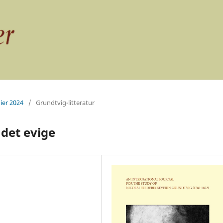
ier 2024
/
Grundtvig-litteratur
det evige