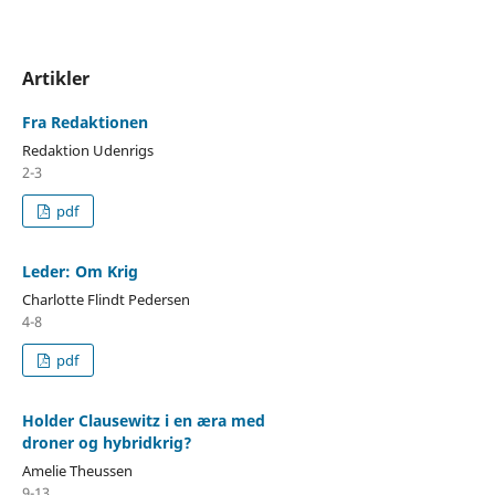
Artikler
Fra Redaktionen
Redaktion Udenrigs
2-3
pdf
Leder: Om Krig
Charlotte Flindt Pedersen
4-8
pdf
Holder Clausewitz i en æra med
droner og hybridkrig?
Amelie Theussen
9-13