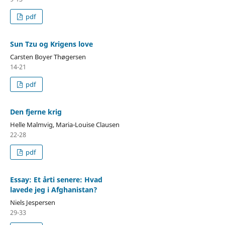
pdf
Sun Tzu og Krigens love
Carsten Boyer Thøgersen
14-21
pdf
Den fjerne krig
Helle Malmvig, Maria-Louise Clausen
22-28
pdf
Essay: Et årti senere: Hvad
lavede jeg i Afghanistan?
Niels Jespersen
29-33