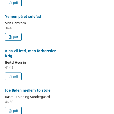
pdf
Yemen på et sølvfad
Siris Hartkorn
34-40
pdf
Kina vil fred, men forbereder
krig
Bertel Heurlin
41-45
pdf
Joe Biden mellem to stole
Rasmus Sinding Søndergaard
46-50
pdf