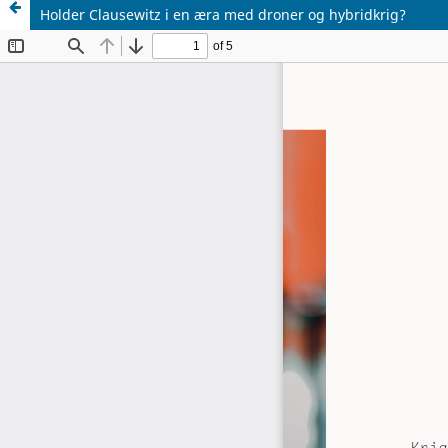
Holder Clausewitz i en æra med droner og hybridkrig?