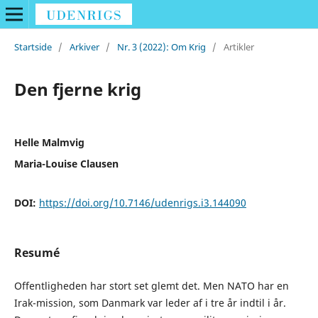
Startside
/
Arkiver
/
Nr. 3 (2022): Om Krig
/
Artikler
Den fjerne krig
Helle Malmvig
Maria-Louise Clausen
DOI:
https://doi.org/10.7146/udenrigs.i3.144090
Resumé
Offentligheden har stort set glemt det. Men NATO har en
Irak-mission, som Danmark var leder af i tre år indtil i år.