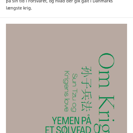
på sin tid i Forsvaret, og hvad der gik galt i Danmarks
længste krig.