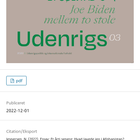
pdf
Publiceret
2022-12-01
Citation/Eksport
Jespersen, N. (2022). Essay: Et årti senere: Hvad lavede jeg i Afghanistan?.