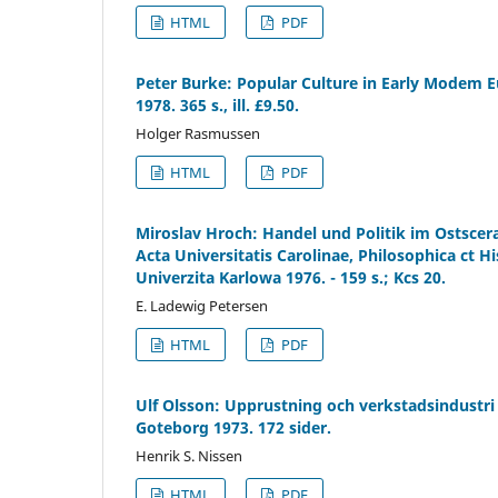
HTML
PDF
Peter Burke: Popular Culture in Early Modem 
1978. 365 s., ill. £9.50.
Holger Rasmussen
HTML
PDF
Miroslav Hroch: Handel und Politik im Ostscer
Acta Universitatis Carolinae, Philosophica ct H
Univerzita Karlowa 1976. - 159 s.; Kcs 20.
E. Ladewig Petersen
HTML
PDF
Ulf Olsson: Upprustning och verkstadsindustri 
Goteborg 1973. 172 sider.
Henrik S. Nissen
HTML
PDF