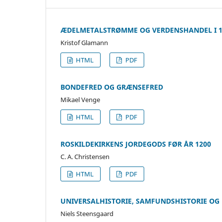
ÆDELMETALSTRØMME OG VERDENSHANDEL I 1
Kristof Glamann
HTML
PDF
BONDEFRED OG GRÆNSEFRED
Mikael Venge
HTML
PDF
ROSKILDEKIRKENS JORDEGODS FØR ÅR 1200
C. A. Christensen
HTML
PDF
UNIVERSALHISTORIE, SAMFUNDSHISTORIE OG
Niels Steensgaard