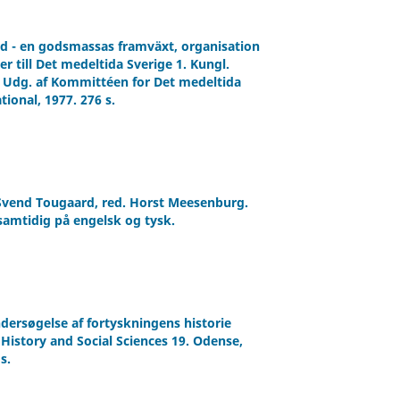
and - en godsmassas framväxt, organisation
r till Det medeltida Sverige 1. Kungl.
. Udg. af Kommittéen for Det medeltida
ional, 1977. 276 s.
: Svend Tougaard, red. Horst Meesenburg.
samtidig på engelsk og tysk.
ndersøgelse af fortyskningens historie
 History and Social Sciences 19. Odense,
s.