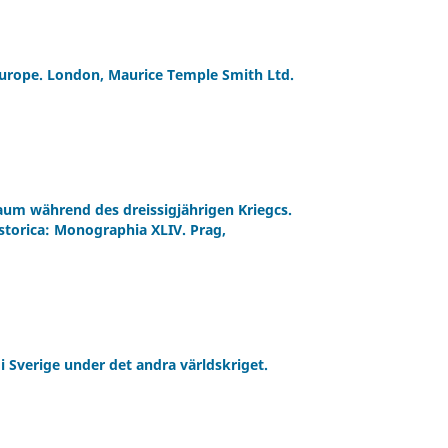
Europe. London, Maurice Temple Smith Ltd.
aum während des dreissigjährigen Kriegcs.
istorica: Monographia XLIV. Prag,
i Sverige under det andra världskriget.