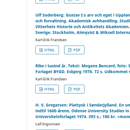
Ulf Soderberg: Gustav I:s arv och eget i Uppl
och forvaltning. Akademisk avhhandling. Studie
Vitterhets Historie och Antikvitets Akademien
Sverige. Stockholm, Almqvist & Wiksell Internat
Karl-Erik Frandsen
HTML
PDF
Ribe i tusind år. Tekst: Mogens Bencard, foto
Forlaget BYGD. Esbjerg 1978. 72 s. Udkommet 
Karl-Erik Frandsen
HTML
PDF
H. V. Gregersen: Plattysk i Sønderjylland. En u
indtil 1600-årene. Odense University Studies in
Universitetsforlaget 1974. 393 s.; 100 kr. +mom
Leif Ingvorsen