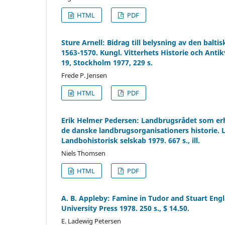
HTML
PDF
Sture Arnell: Bidrag till belysning av den balti
1563-1570. Kungl. Vitterhets Historie och Antik
19, Stockholm 1977, 229 s.
Frede P. Jensen
HTML
PDF
Erik Helmer Pedersen: Landbrugsrådet som erhv
de danske landbrugsorganisationers historie. L
Landbohistorisk selskab 1979. 667 s., ill.
Niels Thomsen
HTML
PDF
A. B. Appleby: Famine in Tudor and Stuart Engla
University Press 1978. 250 s., $ 14.50.
E. Ladewig Petersen