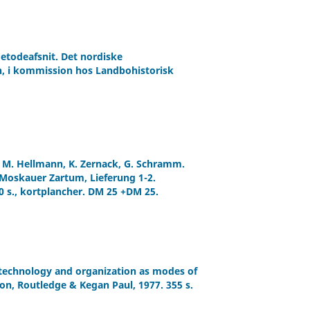
todeafsnit. Det nordiske
n, i kommission hos Landbohistorisk
 M. Hellmann, K. Zernack, G. Schramm.
 Moskauer Zartum, Lieferung 1-2.
0 s., kortplancher. DM 25 +DM 25.
, technology and organization as modes of
don, Routledge & Kegan Paul, 1977. 355 s.