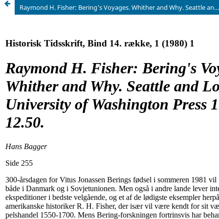
Raymond H. Fisher: Bering's Voyages. Whither and Why. Seattle and London, University of Washington Press 1977. 217 s. $ 12.50.