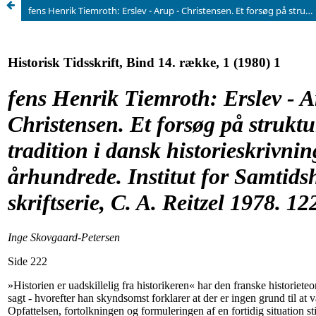
fens Henrik Tiemroth: Erslev - Arup - Christensen. Et forsøg på strukturering af en tradition i dansk historieskrivning i det 20. århundrede. Institut for Samtidshistories skriftserie, C. A. Reitzel 1978. 122 s. 25 kr.