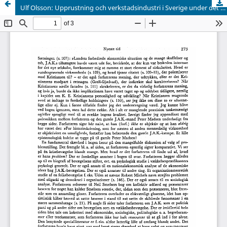
Ulf Olsson: Upprustning och verkstadsindustri i Sverige under det andra världskriget. Goteborg 1973. 172 sider.