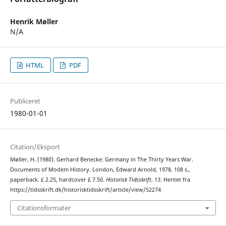
Henrik Møller
N/A
HTML
PDF
Publiceret
1980-01-01
Citation/Eksport
Møller, H. (1980). Gerhard Benecke: Germany in The Thirty Years War.
Documents of Modem History. London, Edward Arnold, 1978. 108 s.,
paperback. £ 2.25, hardcover £ 7.50.
Historisk Tidsskrift
,
13
. Hentet fra
https://tidsskrift.dk/historisktidsskrift/article/view/52274
Citationsformater