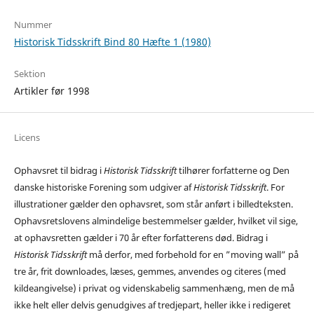
Nummer
Historisk Tidsskrift Bind 80 Hæfte 1 (1980)
Sektion
Artikler før 1998
Licens
Ophavsret til bidrag i
Historisk Tidsskrift
tilhører forfatterne og Den
danske historiske Forening som udgiver af
Historisk Tidsskrift
. For
illustrationer gælder den ophavsret, som står anført i billedteksten.
Ophavsretslovens almindelige bestemmelser gælder, hvilket vil sige,
at ophavsretten gælder i 70 år efter forfatterens død. Bidrag i
Historisk Tidsskrift
må derfor, med forbehold for en ”moving wall” på
tre år, frit downloades, læses, gemmes, anvendes og citeres (med
kildeangivelse) i privat og videnskabelig sammenhæng, men de må
ikke helt eller delvis genudgives af tredjepart, heller ikke i redigeret