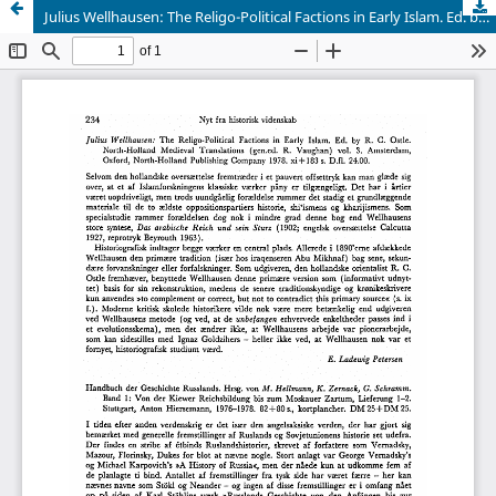
Julius Wellhausen: The Religo-Political Factions in Early Islam. Ed. by R. C. Ostle. North-Holland Medieval Translations (gen.ed. R. Vaughan) vol. 3. Amsterdam, Oxford, North-Holland Publishing Company 1978. xi + 183 s. D.fl. 24.00.