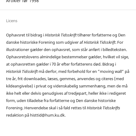
Artikler før 1998
Licens
Ophavsret til bidrag i
Historisk Tidsskrift
tilhører forfatterne og Den
danske historiske Forening som udgiver af
Historisk Tidsskrift
. For
illustrationer gælder den ophavsret, som står anført i billedteksten.
Ophavsretslovens almindelige bestemmelser gælder, hvilket vil sige,
at ophavsretten gælder i 70 år efter forfatterens død. Bidrag i
Historisk Tidsskrift
må derfor, med forbehold for en ”moving wall” på
tre år, frit downloades, læses, gemmes, anvendes og citeres (med
kildeangivelse) i privat og videnskabelig sammenhæng, men de må
ikke helt eller delvis genudgives af tredjepart, heller ikke i redigeret
form, uden tilladelse fra forfatterne og Den danske historiske
Forening. Henvendelse skal i så fald rettes til
Historisk Tidsskrifts
redaktion på histtid@hum.ku.dk.