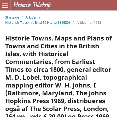
Startside
/
Arkiver
/
Historisk Tidsskrift Bind 80 Hæfte 1 (1980)
/
Artikler før 1998
Historie Towns. Maps and Plans of
Towns and Cities in the British
Isles, with Historical
Commentaries, from Earliest
Times to circa 1800, general editor
M. D. Lobel, topographical
mapping editor W. H. Johns, I
(Baltimore, Maryland, The Johns
Hopkins Press 1969, distribueres
også af The Scolar Press, London,
264 pp., pris £ 20.00) og Press 1969,