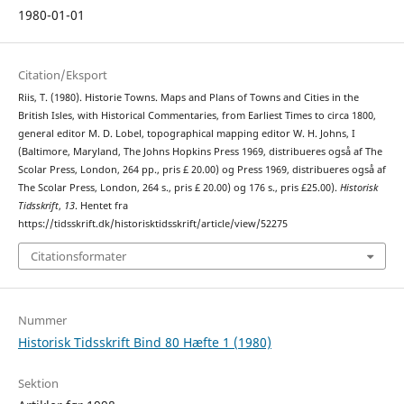
1980-01-01
Citation/Eksport
Riis, T. (1980). Historie Towns. Maps and Plans of Towns and Cities in the
British Isles, with Historical Commentaries, from Earliest Times to circa 1800,
general editor M. D. Lobel, topographical mapping editor W. H. Johns, I
(Baltimore, Maryland, The Johns Hopkins Press 1969, distribueres også af The
Scolar Press, London, 264 pp., pris £ 20.00) og Press 1969, distribueres også af
The Scolar Press, London, 264 s., pris £ 20.00) og 176 s., pris £25.00).
Historisk
Tidsskrift
,
13
. Hentet fra
https://tidsskrift.dk/historisktidsskrift/article/view/52275
Citationsformater
Nummer
Historisk Tidsskrift Bind 80 Hæfte 1 (1980)
Sektion