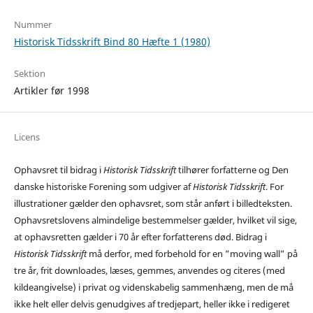
Nummer
Historisk Tidsskrift Bind 80 Hæfte 1 (1980)
Sektion
Artikler før 1998
Licens
Ophavsret til bidrag i
Historisk Tidsskrift
tilhører forfatterne og Den
danske historiske Forening som udgiver af
Historisk Tidsskrift
. For
illustrationer gælder den ophavsret, som står anført i billedteksten.
Ophavsretslovens almindelige bestemmelser gælder, hvilket vil sige,
at ophavsretten gælder i 70 år efter forfatterens død. Bidrag i
Historisk Tidsskrift
må derfor, med forbehold for en ”moving wall” på
tre år, frit downloades, læses, gemmes, anvendes og citeres (med
kildeangivelse) i privat og videnskabelig sammenhæng, men de må
ikke helt eller delvis genudgives af tredjepart, heller ikke i redigeret