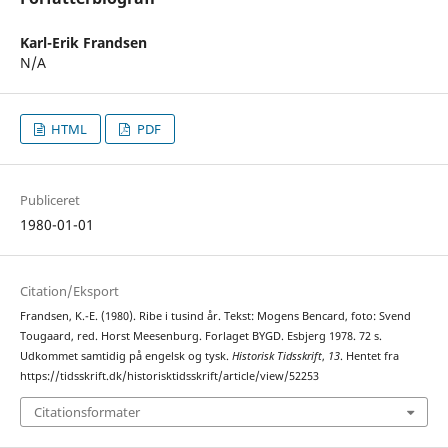
Karl-Erik Frandsen
N/A
HTML
PDF
Publiceret
1980-01-01
Citation/Eksport
Frandsen, K.-E. (1980). Ribe i tusind år. Tekst: Mogens Bencard, foto: Svend
Tougaard, red. Horst Meesenburg. Forlaget BYGD. Esbjerg 1978. 72 s.
Udkommet samtidig på engelsk og tysk.
Historisk Tidsskrift
,
13
. Hentet fra
https://tidsskrift.dk/historisktidsskrift/article/view/52253
Citationsformater