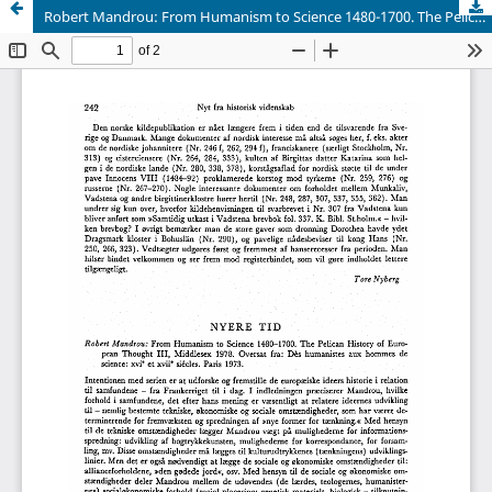
Robert Mandrou: From Humanism to Science 1480-1700. The Pelican History of European Thought III, Middlesex 1978. Oversat fra: Dés humanistes aux hommes de science: xvi" et xvii* siécles. Paris 1973.