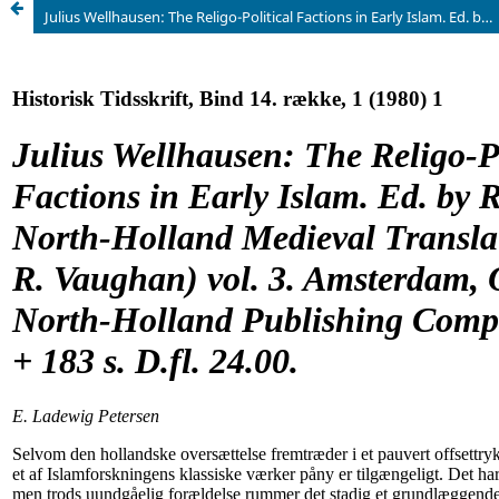
Julius Wellhausen: The Religo-Political Factions in Early Islam. Ed. by R. C. Ostle. North-Holland Medieval Translations (gen.ed. R. Vaughan) vol. 3. Amsterdam, Oxford, North-Holland Publishing Company 1978. xi + 183 s. D.fl. 24.00.