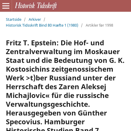
Startside
/
Arkiver
/
Historisk Tidsskrift Bind 80 Hæfte 1 (1980)
/
Artikler før 1998
Fritz T. Epstein: Die Hof- und
Zentralverwaltung im Moskauer
Staat und die Bedeutung von G. K.
Kostosichins zeitgenossischem
Werk >t)ber Russiand unter der
Herrschaft des Zaren Aleksej
Michajlovic« für die russische
Verwaltungsgeschichte.
Herausgegeben von Günther
Specovius. Hamburger
Historische Studien Band 7.