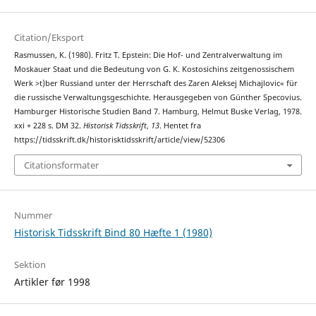
Citation/Eksport
Rasmussen, K. (1980). Fritz T. Epstein: Die Hof- und Zentralverwaltung im
Moskauer Staat und die Bedeutung von G. K. Kostosichins zeitgenossischem
Werk >t)ber Russiand unter der Herrschaft des Zaren Aleksej Michajlovic« für
die russische Verwaltungsgeschichte. Herausgegeben von Günther Specovius.
Hamburger Historische Studien Band 7. Hamburg, Helmut Buske Verlag, 1978.
xxi + 228 s. DM 32.
Historisk Tidsskrift
,
13
. Hentet fra
https://tidsskrift.dk/historisktidsskrift/article/view/52306
Citationsformater
Nummer
Historisk Tidsskrift Bind 80 Hæfte 1 (1980)
Sektion
Artikler før 1998