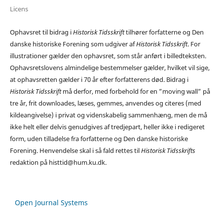
Licens
Ophavsret til bidrag i
Historisk Tidsskrift
tilhører forfatterne og Den
danske historiske Forening som udgiver af
Historisk Tidsskrift
. For
illustrationer gælder den ophavsret, som står anført i billedteksten.
Ophavsretslovens almindelige bestemmelser gælder, hvilket vil sige,
at ophavsretten gælder i 70 år efter forfatterens død. Bidrag i
Historisk Tidsskrift
må derfor, med forbehold for en ”moving wall” på
tre år, frit downloades, læses, gemmes, anvendes og citeres (med
kildeangivelse) i privat og videnskabelig sammenhæng, men de må
ikke helt eller delvis genudgives af tredjepart, heller ikke i redigeret
form, uden tilladelse fra forfatterne og Den danske historiske
Forening. Henvendelse skal i så fald rettes til
Historisk Tidsskrifts
redaktion på histtid@hum.ku.dk.
Open Journal Systems