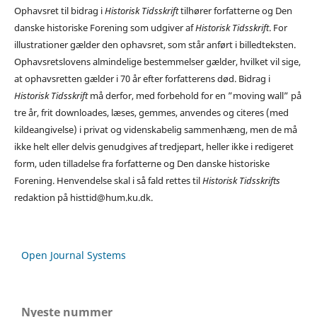
Ophavsret til bidrag i
Historisk Tidsskrift
tilhører forfatterne og Den
danske historiske Forening som udgiver af
Historisk Tidsskrift
. For
illustrationer gælder den ophavsret, som står anført i billedteksten.
Ophavsretslovens almindelige bestemmelser gælder, hvilket vil sige,
at ophavsretten gælder i 70 år efter forfatterens død. Bidrag i
Historisk Tidsskrift
må derfor, med forbehold for en ”moving wall” på
tre år, frit downloades, læses, gemmes, anvendes og citeres (med
kildeangivelse) i privat og videnskabelig sammenhæng, men de må
ikke helt eller delvis genudgives af tredjepart, heller ikke i redigeret
form, uden tilladelse fra forfatterne og Den danske historiske
Forening. Henvendelse skal i så fald rettes til
Historisk Tidsskrifts
redaktion på histtid@hum.ku.dk.
Open Journal Systems
Nyeste nummer