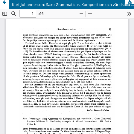
Kurt Johannesson: Saxo Grammaticus. Komposition och världsbild i Gesta Danorum. Lychnos bibliotek 31. Stockholm, Almquist & Wiksell International 1978. 348 s. 110 sv. kr.