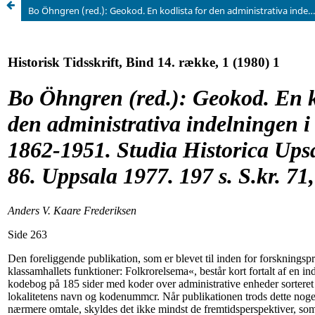
Bo Öhngren (red.): Geokod. En kodlista for den administrativa indelningen i Sverige 1862-1951. Studia Historica Upsalensia nr. 86. Uppsala 1977. 197 s. S.kr. 71,00.