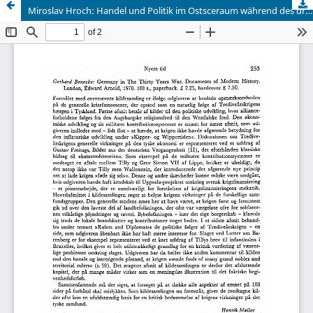
Miroslav Hroch: Handel und Politik im Ostsceraum während des dreissigjährigen Kriegcs. Acta Universitatis Carolinae, Philosophica ct Historica: Monographia XLIV. Prag, Univerzita Karlowa 1976. - 159 s.; Kcs 20.