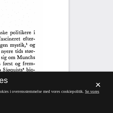
es
×
ookies i overensstemmelse med vores cookiepolitik.
Se vores