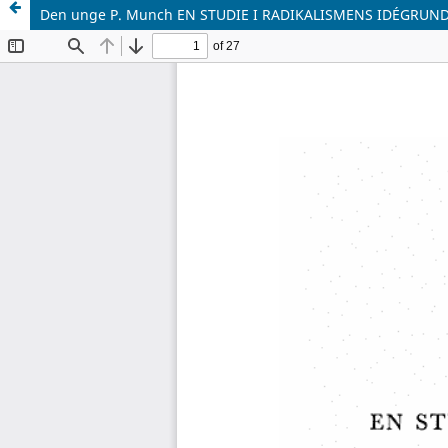
Den unge P. Munch EN STUDIE I RADIKALISMENS IDÉGRUND