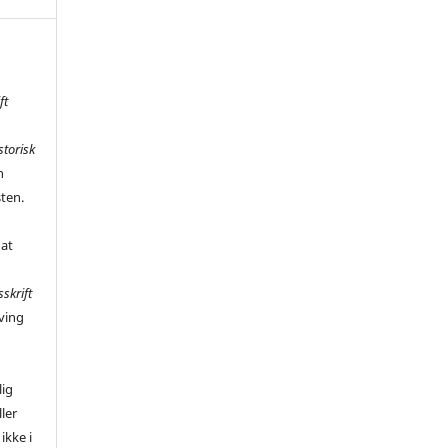
ft
storisk
n
sten.
 at
sskrift
ving
,
lig
ler
ikke i