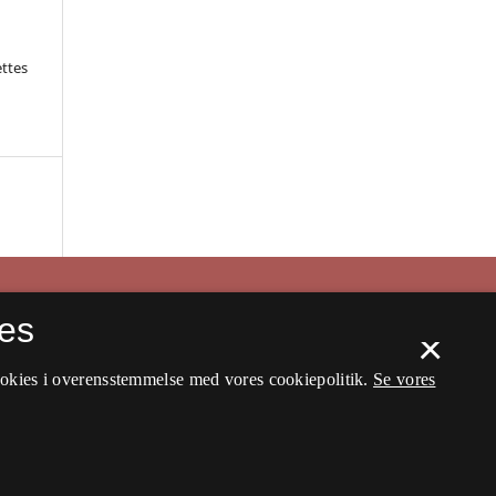
ettes
es
×
ookies i overensstemmelse med vores cookiepolitik.
Se vores