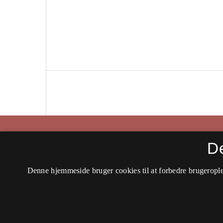
Historisk Tidsskrift
D
ISSN 0106-4991 (Trykt)
Denne hjemmeside bruger cookies til at forbedre brugerople
ISSN 2597-0666 (Online)
Tilgængelighedserklæring