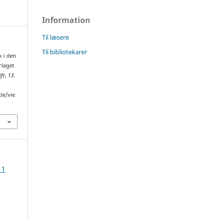
Information
Til læsere
Til bibliotekarer
k i den
rlaget
ift
,
13
.
cle/vie
 1