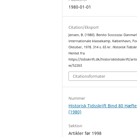
1980-01-01
Citation/Eksport
Jensen, B. (1980). Benito Scocozza: Danmar
internationale klassekamp. København, Fo
Oktober, 1978. 314 s. 65 kr.
Historisk Tidsskr
Hentet fra
https://tidsskrift.dk/historisktidsskrift/arti
w/52263
Citationsformater
Nummer
Historisk Tidsskrift Bind 80 Hæfte
(1980)
Sektion
Artikler før 1998