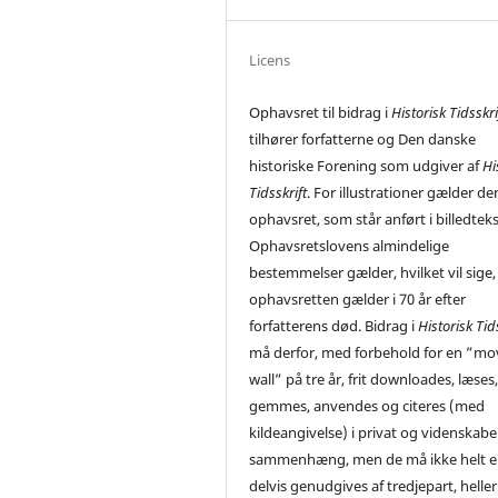
Licens
Ophavsret til bidrag i
Historisk Tidsskri
tilhører forfatterne og Den danske
historiske Forening som udgiver af
Hi
Tidsskrift
. For illustrationer gælder de
ophavsret, som står anført i billedtek
Ophavsretslovens almindelige
bestemmelser gælder, hvilket vil sige,
ophavsretten gælder i 70 år efter
forfatterens død. Bidrag i
Historisk Tid
må derfor, med forbehold for en ”mo
wall” på tre år, frit downloades, læses
gemmes, anvendes og citeres (med
kildeangivelse) i privat og videnskabe
sammenhæng, men de må ikke helt el
delvis genudgives af tredjepart, heller 