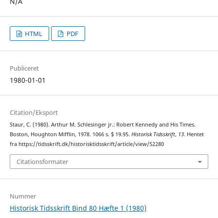
N/A
HTML
PDF
Publiceret
1980-01-01
Citation/Eksport
Staur, C. (1980). Arthur M. Schlesinger jr.: Robert Kennedy and His Times.
Boston, Houghton Mifflin, 1978. 1066 s. $ 19.95.
Historisk Tidsskrift
,
13
. Hentet
fra https://tidsskrift.dk/historisktidsskrift/article/view/52280
Citationsformater
Nummer
Historisk Tidsskrift Bind 80 Hæfte 1 (1980)