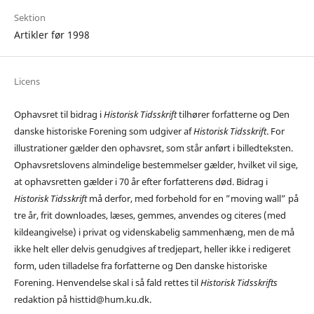
Sektion
Artikler før 1998
Licens
Ophavsret til bidrag i
Historisk Tidsskrift
tilhører forfatterne og Den
danske historiske Forening som udgiver af
Historisk Tidsskrift
. For
illustrationer gælder den ophavsret, som står anført i billedteksten.
Ophavsretslovens almindelige bestemmelser gælder, hvilket vil sige,
at ophavsretten gælder i 70 år efter forfatterens død. Bidrag i
Historisk Tidsskrift
må derfor, med forbehold for en ”moving wall” på
tre år, frit downloades, læses, gemmes, anvendes og citeres (med
kildeangivelse) i privat og videnskabelig sammenhæng, men de må
ikke helt eller delvis genudgives af tredjepart, heller ikke i redigeret
form, uden tilladelse fra forfatterne og Den danske historiske
Forening. Henvendelse skal i så fald rettes til
Historisk Tidsskrifts
redaktion på histtid@hum.ku.dk.