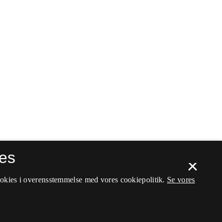
es
×
ookies i overensstemmelse med vores cookiepolitik.
Se vores