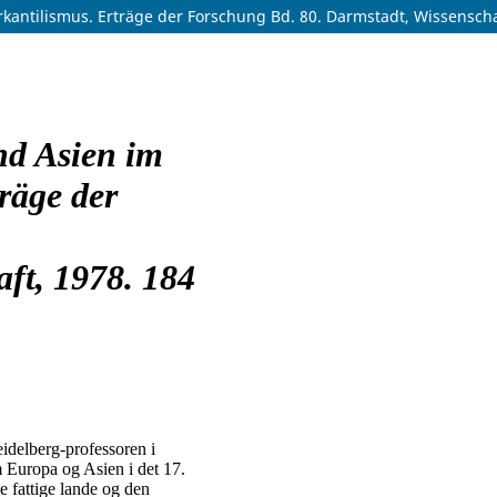
antilismus. Erträge der Forschung Bd. 80. Darmstadt, Wissenschaf