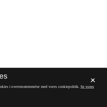
es
×
ookies i overensstemmelse med vores cookiepolitik.
Se vores