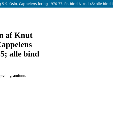
-9. Oslo, Cappelens forlag 1976-77. Pr. bind N.kr. 145; alle bind il