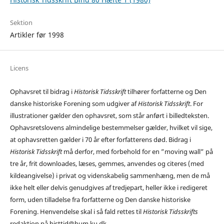
Sektion
Artikler før 1998
Licens
Ophavsret til bidrag i
Historisk Tidsskrift
tilhører forfatterne og Den
danske historiske Forening som udgiver af
Historisk Tidsskrift
. For
illustrationer gælder den ophavsret, som står anført i billedteksten.
Ophavsretslovens almindelige bestemmelser gælder, hvilket vil sige,
at ophavsretten gælder i 70 år efter forfatterens død. Bidrag i
Historisk Tidsskrift
må derfor, med forbehold for en ”moving wall” på
tre år, frit downloades, læses, gemmes, anvendes og citeres (med
kildeangivelse) i privat og videnskabelig sammenhæng, men de må
ikke helt eller delvis genudgives af tredjepart, heller ikke i redigeret
form, uden tilladelse fra forfatterne og Den danske historiske
Forening. Henvendelse skal i så fald rettes til
Historisk Tidsskrifts
redaktion på histtid@hum.ku.dk.