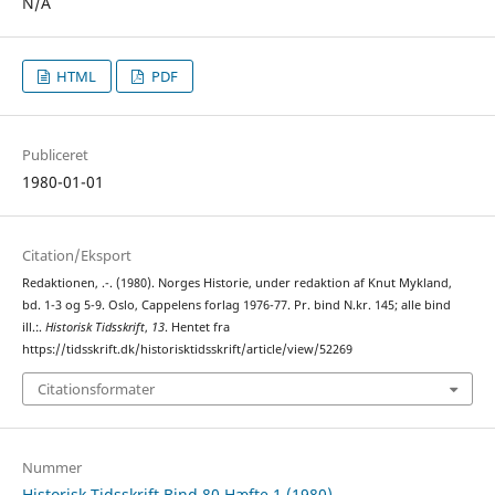
N/A
HTML
PDF
Publiceret
1980-01-01
Citation/Eksport
Redaktionen, .-. (1980). Norges Historie, under redaktion af Knut Mykland,
bd. 1-3 og 5-9. Oslo, Cappelens forlag 1976-77. Pr. bind N.kr. 145; alle bind
ill.:.
Historisk Tidsskrift
,
13
. Hentet fra
https://tidsskrift.dk/historisktidsskrift/article/view/52269
Citationsformater
Nummer
Historisk Tidsskrift Bind 80 Hæfte 1 (1980)