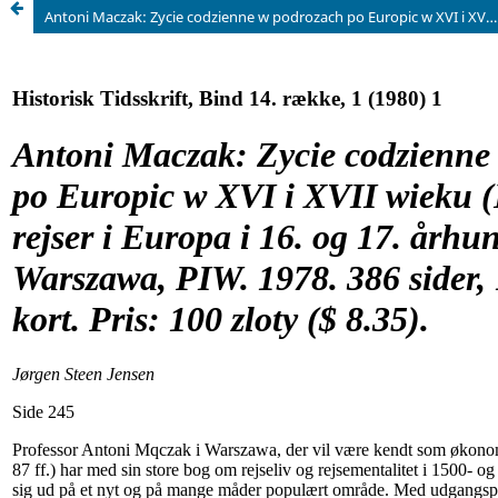
Antoni Maczak: Zycie codzienne w podrozach po Europic w XVI i XVII wieku (Dagligt liv på rejser i Europa i 16. og 17. århundrede). Warszawa, PIW. 1978. 386 sider, 120 tavler, 2 kort. Pris: 100 zloty ($ 8.35).