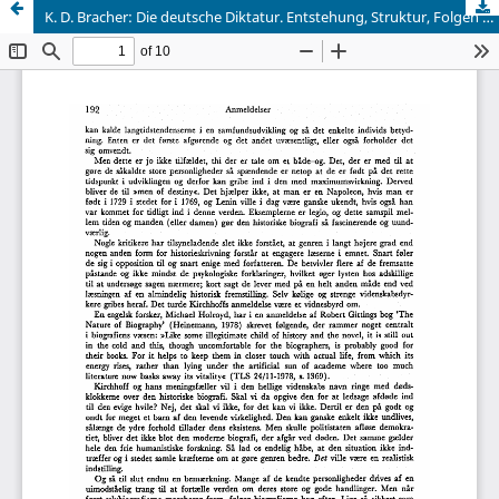
K. D. Bracher: Die deutsche Diktatur. Entstehung, Struktur, Folgen des Nationalsozialismus. Studienbibliothek. Kom, Kiepenheuer & Witsch 1976. 587 s.; DM 32. K. D. Bracher: Zeitgeschichtliche Kontroversen. Um Faschismus, Totalitarismus, Demokratie. München, R. Piper & Co. 1976. 159 s.; DM 12.