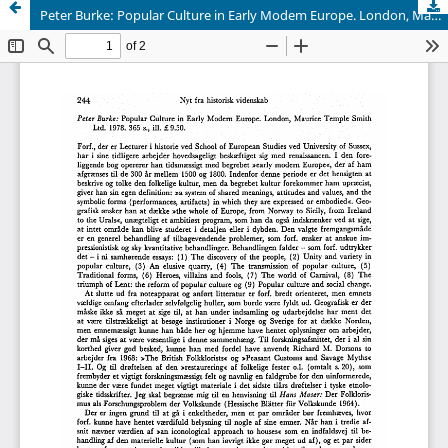
Peter Burke: Popular Culture in Early Modem Europe. London, Maurice Temple Smith Ltd. 1978. 365 s., ill. £9.50.