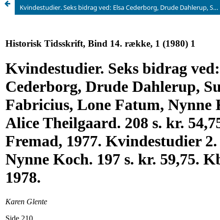
Kvindestudier. Seks bidrag ved: Elsa Cederborg, Drude Dahlerup, Susanne Fabricius, Lone Fatum, Nynne Koch og Alice Theilgaard. 208 s. kr. 54,75. Kbh., Fremad, 1977. Kvindestudier 2. Redigeret af Nynne Koch. 197 s. kr. 59,75. Kbh., Fremad, 1978.