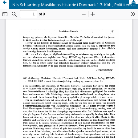
Nils Schiørring: Musikkens Historie i Danmark 1-3. Kbh., Politikens Forlag 1977-78. 346+360+364 s. samt litteraturvejledning, ordbog og navneregister. Ill.