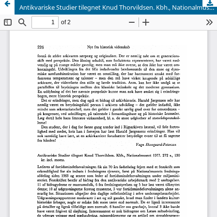
Antikvariske Studier tilegnet Knud Thorvildsen. Kbh., Nationalmuseet 1977. 272 s., 130 kr. ind. moms.