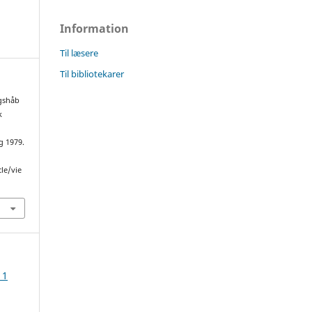
Information
Til læsere
Til bibliotekarer
ngshåb
k
e
g 1979.
cle/vie
 1