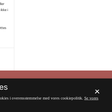
ler
ikke i
ettes
es
×
ookies i overensstemmelse med vores cookiepolitik.
Se vores