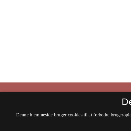
Historisk Tidsskrift
D
ISSN 0106-4991 (Trykt)
Denne hjemmeside bruger cookies til at forbedre brugerople
ISSN 2597-0666 (Online)
Tilgængelighedserklæring