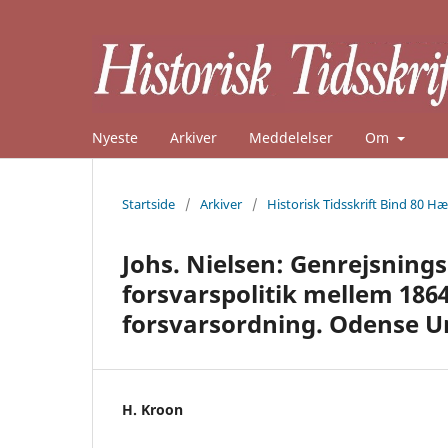
Nyeste
Arkiver
Meddelelser
Om
Startside
/
Arkiver
/
Historisk Tidsskrift Bind 80 Hæ
Johs. Nielsen: Genrejsnin
forsvarspolitik mellem 1864
forsvarsordning. Odense Uni
H. Kroon