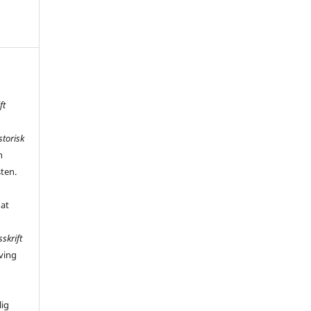
ft
storisk
n
sten.
 at
sskrift
ving
,
lig