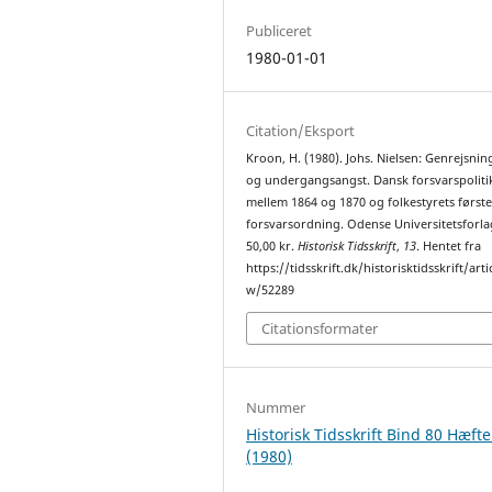
Publiceret
1980-01-01
Citation/Eksport
Kroon, H. (1980). Johs. Nielsen: Genrejsni
og undergangsangst. Dansk forsvarspoliti
mellem 1864 og 1870 og folkestyrets først
forsvarsordning. Odense Universitetsforla
50,00 kr.
Historisk Tidsskrift
,
13
. Hentet fra
https://tidsskrift.dk/historisktidsskrift/arti
w/52289
Citationsformater
Nummer
Historisk Tidsskrift Bind 80 Hæfte
(1980)