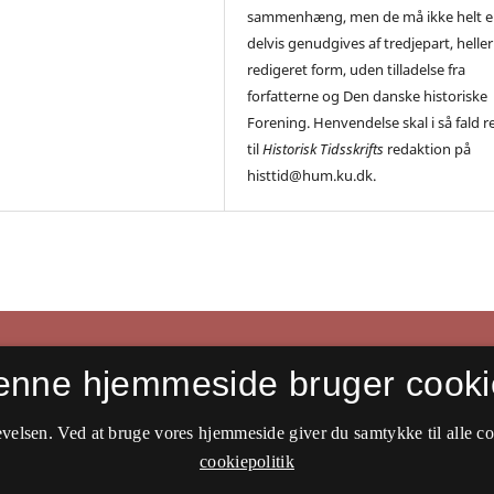
sammenhæng, men de må ikke helt el
delvis genudgives af tredjepart, heller 
redigeret form, uden tilladelse fra
forfatterne og Den danske historiske
Forening. Henvendelse skal i så fald r
til
Historisk Tidsskrifts
redaktion på
histtid@hum.ku.dk.
enne hjemmeside bruger cooki
velsen. Ved at bruge vores hjemmeside giver du samtykke til alle c
cookiepolitik