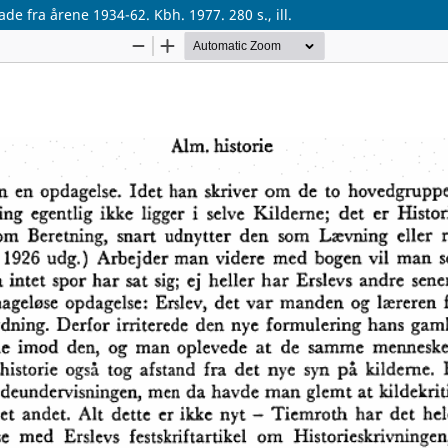
de fra årene 1934-62. Kbh. 1977. 280 s., ill.