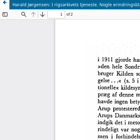
Harald Jørgensen: I rigsarkivets tjeneste. Nogle erindringsbla