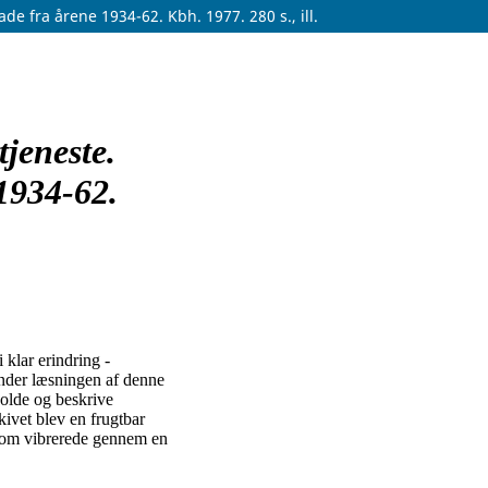
de fra årene 1934-62. Kbh. 1977. 280 s., ill.