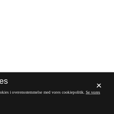
es
×
ookies i overensstemmelse med vores cookiepolitik.
Se vores