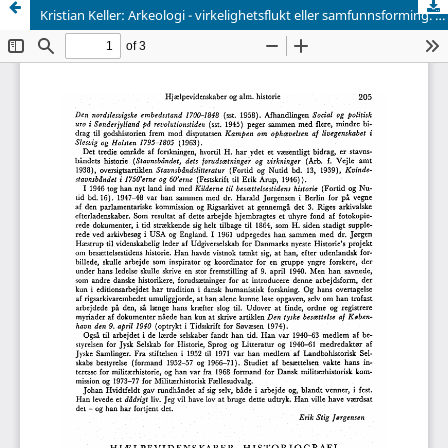
Kristian Keller: Arkeologi - virkelighetsflukt eller samfunnsforming. Oslo - Bergen - Tromsø, Universitetsforlaget, 1978. 103 s., ill. N.kr. 49,50.