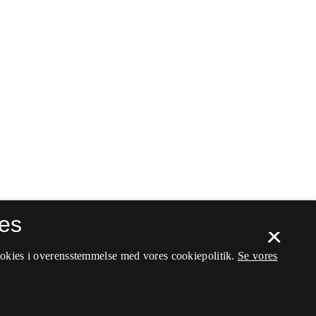
es
×
ookies i overensstemmelse med vores cookiepolitik.
Se vores