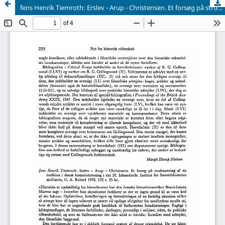
fens Henrik Tiemroth: Erslev - Arup - Christensen. Et forsøg på strukturering af en tradition i dansk historieskrivning i det 20. århundrede. Institut for Samtidshistories skriftserie, C. A. Reitzel 1978. 122 s. 25 kr.