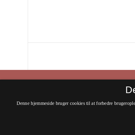
Historisk Tidsskrift
D
ISSN 0106-4991 (Trykt)
Denne hjemmeside bruger cookies til at forbedre brugerople
ISSN 2597-0666 (Online)
Tilgængelighedserklæring