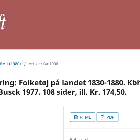
fte 1 (1980)
/
Artikler før 1998
ing: Folketøj på landet 1830-1880. Kbh
sck 1977. 108 sider, ill. Kr. 174,50.
HTML
PDF
Publiceret