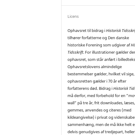
Licens
Ophavsret til bidrag i
Historisk Tidsskri
tilhører forfatterne og Den danske
historiske Forening som udgiver af
Hi
Tidsskrift
. For illustrationer gælder de
ophavsret, som står anført i billedtek
Ophavsretslovens almindelige
bestemmelser gælder, hvilket vil sige,
ophavsretten gælder i 70 år efter
forfatterens død. Bidrag i
Historisk Tid
må derfor, med forbehold for en ”mo
wall” på tre år, frit downloades, læses
gemmes, anvendes og citeres (med
kildeangivelse) i privat og videnskabe
sammenhæng, men de må ikke helt el
delvis genudgives af tredjepart, heller 