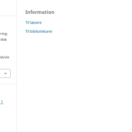
Information
Til læsere
Til bibliotekarer
ring:
rdisk
cle/vie
 1