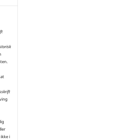
ft
storisk
n
sten.
 at
sskrift
ving
,
lig
ler
ikke i