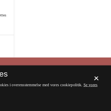
ettes
es
×
ookies i overensstemmelse med vores cookiepolitik.
Se vores