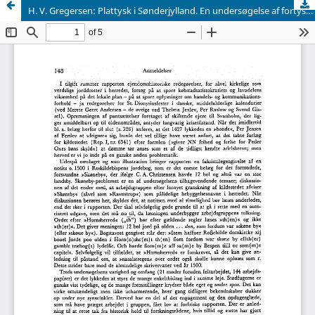
H. V. Gregersen: Plattysk i Sønderjylland. En undersøgelse af fortyskningens historie indtil 1600-årene. Odense University Studies in History and Social Sciences 19. Odense, Universitetsforlaget 1974. 393 s.; 100 kr. +moms.