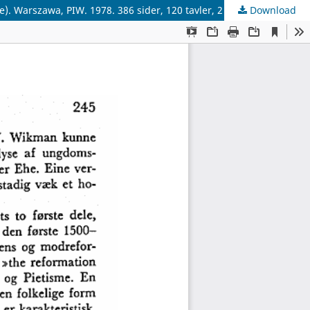
Download
Antoni Maczak: Zycie codzienne w podrozach po Europic w XVI i XVII wieku (Dagligt liv på rejser i Europa i 16. og 17. århundrede). Warszawa, PIW. 1978. 386 sider, 120 tavler, 2 kort. Pris: 100 zloty ($ 8.35).