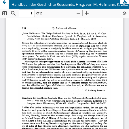
Handbuch der Geschichte Russiands. Hrsg. von M. Hellmann, K. Zernack, G. Schramm. Band 1: Von der Kiewer Reichsbildung bis zum Moskauer Zartum, Lieferung 1-2. Stuttgart, Anton Hiersemann, 1976-1978. 82+ 80 s., kortplancher. DM 25 +DM 25.