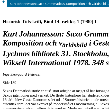
Kurt Johannesson: Saxo Grammaticus. Komposition och världsbild i Gesta Danorum. Lychnos bibliotek 31. Stockholm, Almquist & Wiksell International 1978. 348 s. 110 sv. kr.