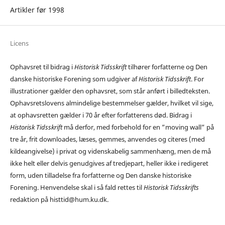
Artikler før 1998
Licens
Ophavsret til bidrag i
Historisk Tidsskrift
tilhører forfatterne og Den
danske historiske Forening som udgiver af
Historisk Tidsskrift
. For
illustrationer gælder den ophavsret, som står anført i billedteksten.
Ophavsretslovens almindelige bestemmelser gælder, hvilket vil sige,
at ophavsretten gælder i 70 år efter forfatterens død. Bidrag i
Historisk Tidsskrift
må derfor, med forbehold for en ”moving wall” på
tre år, frit downloades, læses, gemmes, anvendes og citeres (med
kildeangivelse) i privat og videnskabelig sammenhæng, men de må
ikke helt eller delvis genudgives af tredjepart, heller ikke i redigeret
form, uden tilladelse fra forfatterne og Den danske historiske
Forening. Henvendelse skal i så fald rettes til
Historisk Tidsskrifts
redaktion på histtid@hum.ku.dk.