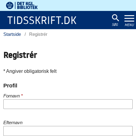
Det
Kgl.
TIDSSKRIFT.DK
Bibliotek
SØG
MENU
Startside
/
Registrér
Registrér
* Angiver obligatorisk felt
Profil
Fornavn
*
Efternavn