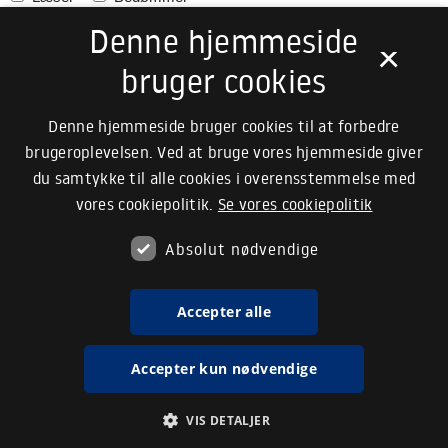
Denne hjemmeside
Studier i Nordisk
×
Læser
Bedømmer
bruger cookies
Studier i Pædagogisk Filosofi
Denne hjemmeside bruger cookies til at forbedre
Læser
Bedømmer
brugeroplevelsen. Ved at bruge vores hjemmeside giver
du samtykke til alle cookies i overensstemmelse med
Studier i Pædagogisk Filosofi. Monografiserie
vores cookiepolitik.
Se vores cookiepolitik
Læser
Bedømmer
Absolut nødvendige
STS Encounters
Læser
Bedømmer
Accepter alle
Sundhedsprofessionelle studier
Accepter kun nødvendige
Sønderjydske Årbøger
Læser
VIS DETALJER
Technical Report Biological and Chemical Engineering