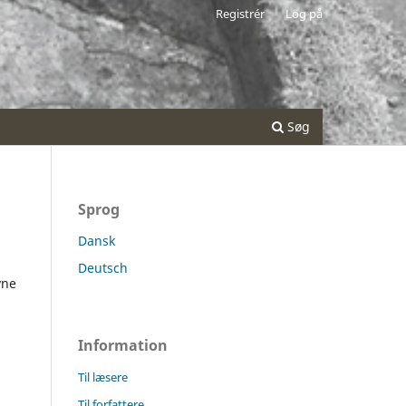
Registrér
Log på
Søg
Sprog
Dansk
Deutsch
vne
Information
Til læsere
Til forfattere