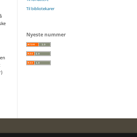
Til bibliotekarer
å
­ske
Nyeste nummer
ren
t
r)