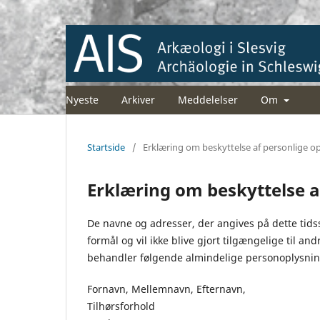
Nyeste
Arkiver
Meddelelser
Om
Startside
/
Erklæring om beskyttelse af personlige o
Erklæring om beskyttelse a
De navne og adresser, der angives på dette tidss
formål og vil ikke blive gjort tilgængelige til and
behandler følgende almindelige personoplysnin
Fornavn, Mellemnavn, Efternavn,
Tilhørsforhold