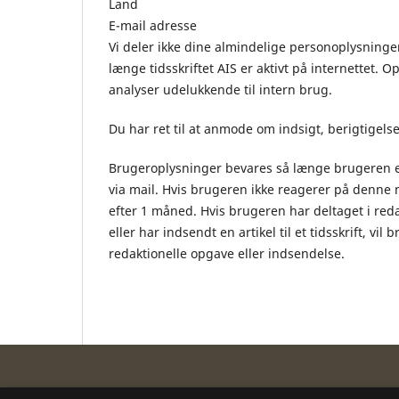
Land
E-mail adres­se
Vi deler ikke dine almindelige per­so­nop­lys­nin­
læn­ge tidsskriftet AIS er aktivt på internettet. Op
analyser udelukkende til intern brug.
Du har ret til at anmo­de om ind­sigt, berig­ti­gel­se
Brugeroplysninger bevares så længe brugeren er 
via mail. Hvis brugeren ikke reagerer på denne 
efter 1 måned. Hvis brugeren har deltaget i red
eller har indsendt en artikel til et tidsskrift, vi
redaktionelle opgave eller indsendelse.
Arkæologi i Slesvig