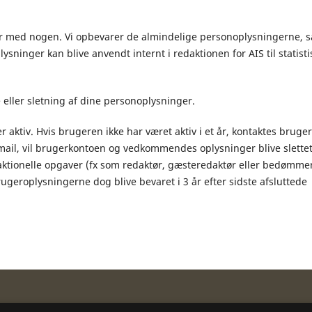
ger med nogen. Vi opbe­va­rer de almindelige personoplys­nin­gerne, s
lysninger kan blive anvendt internt i redaktionen for AIS til sta­ti­sti
 eller slet­ning af dine per­so­nop­lys­nin­ger.
aktiv. Hvis brugeren ikke har været aktiv i et år, kontaktes bruge
mail, vil brugerkontoen og vedkommendes oplysninger blive slette
aktionelle opgaver (fx som redaktør, gæsteredaktør eller bedømme
l brugeroplysningerne dog blive bevaret i 3 år efter sidste afsluttede