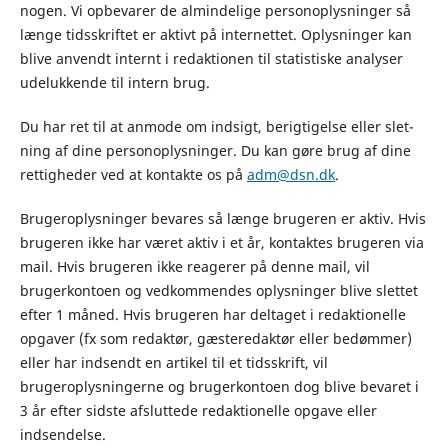
nogen. Vi opbe­va­rer de almindelige personoplys­nin­ger så
læn­ge tidsskriftet er aktivt på internettet. Oplysninger kan
blive anvendt internt i redaktionen til sta­ti­sti­ske analyser
udelukkende til intern brug.
Du har ret til at anmo­de om ind­sigt, berig­ti­gel­se eller slet­
ning af dine per­so­nop­lys­nin­ger. Du kan gøre brug af dine
ret­tig­he­der ved at kon­tak­te os på
adm@dsn.dk
.
Brugeroplysninger bevares så længe brugeren er aktiv. Hvis
brugeren ikke har været aktiv i et år, kontaktes brugeren via
mail. Hvis brugeren ikke reagerer på denne mail, vil
brugerkontoen og vedkommendes oplysninger blive slettet
efter 1 måned. Hvis brugeren har deltaget i redaktionelle
opgaver (fx som redaktør, gæsteredaktør eller bedømmer)
eller har indsendt en artikel til et tidsskrift, vil
brugeroplysningerne og brugerkontoen dog blive bevaret i
3 år efter sidste afsluttede redaktionelle opgave eller
indsendelse.