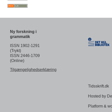
Ny forskning i
grammatik
ISSN 1902-1291
(Trykt)
ISSN 2446-1709
(Online)
Tilgængelighedserklæring