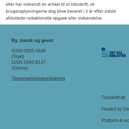
eller har indsendt en artikel til et tidsskrift, vil
brugeroplysningerne dog blive bevaret i 3 år efter sidste
afsluttede redaktionelle opgave eller indsendelse.
By, marsk og geest
ISSN 0905-5649
(Trykt)
ISSN 2445-8147
(Online)
Tilgængelighedserklæring